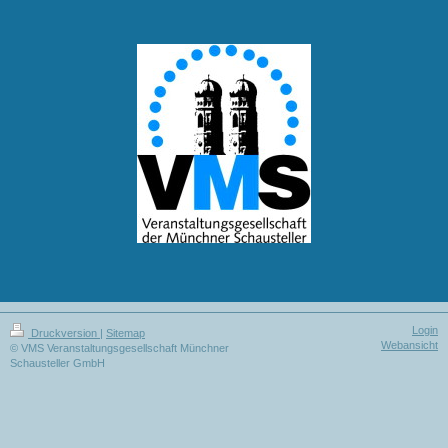
Login
Druckversion
|
Sitemap
Webansicht
© VMS Veranstaltungsgesellschaft Münchner
Schausteller GmbH