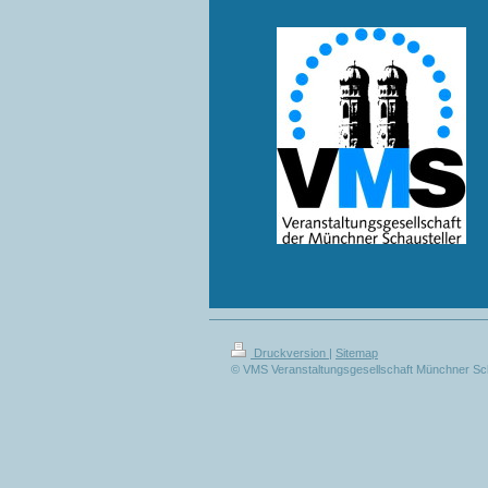
Druckversion
|
Sitemap
© VMS Veranstaltungsgesellschaft Münchner S