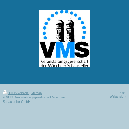
Login
Druckversion
|
Sitemap
Webansicht
© VMS Veranstaltungsgesellschaft Münchner
Schausteller GmbH