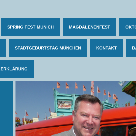
SPRING FEST MUNICH
MAGDALENENFEST
OKT
STADTGEBURTSTAG MÜNCHEN
KONTAKT
B
ZERKLÄRUNG