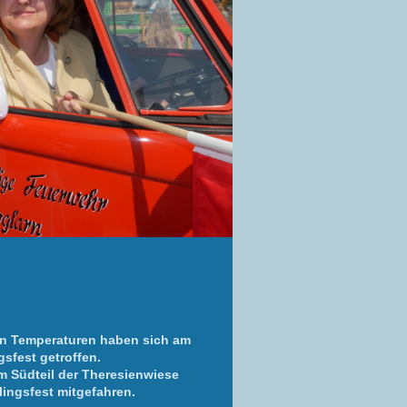
n Temperaturen haben sich am
sfest getroffen.
m Südteil der Theresienwiese
lingsfest mitgefahren.