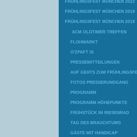
FRÜHLINGSFEST MÜNCHEN 2022
FRÜHLINGSFEST MÜNCHEN 2019
FRÜHLINGSFEST MÜNCHEN 2018
ACM OLDTIMER TREFFEN
FLOHMARKT
O'ZPAFT IS
PRESSEMITTEILUNGEN
AUF GEHTS ZUM FRÜHLINGSF
FOTOS PRESSERUNDGANG
PROGRAMM
PROGRAMM HÖHEPUNKTE
FRÜHSTÜCK IM RIESENRAD
TAG DES BRAUCHTUMS
GÄSTE MIT HANDICAP