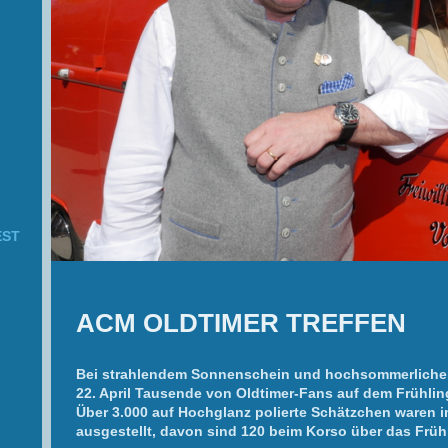
EST
ACM OLDTIMER TREFFEN
Bei strahlendem Sonnenschein und hochsommerliche
22. April Tausende von Oldtimer-Fans auf dem Frühling
Über 3.000 auf Hochglanz polierte Schätzchen waren i
ausgestellt, davon sind 120 beim Korso über das Früh