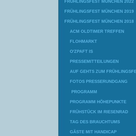
FRÜHLINGSFEST MÜNCHEN 2022
FRÜHLINGSFEST MÜNCHEN 2019
FRÜHLINGSFEST MÜNCHEN 2018
ACM OLDTIMER TREFFEN
FLOHMARKT
O'ZPAFT IS
PRESSEMITTEILUNGEN
AUF GEHTS ZUM FRÜHLINGSF
FOTOS PRESSERUNDGANG
PROGRAMM
PROGRAMM HÖHEPUNKTE
FRÜHSTÜCK IM RIESENRAD
TAG DES BRAUCHTUMS
GÄSTE MIT HANDICAP