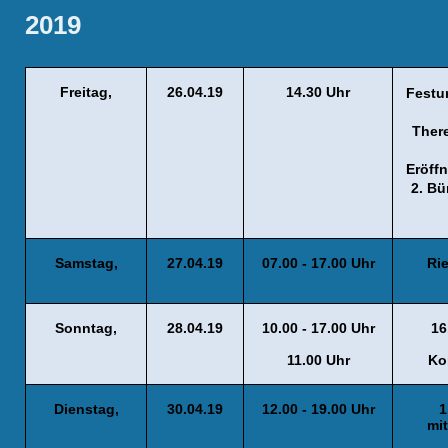
2019
Freitag,
26.04.19
14.30 Uhr
Festu
Ther
Eröff
2. Bü
Samstag,
27.04.19
07.00 - 17.00 Uhr
Ri
Sonntag,
28.04.19
10.00 - 17.00 Uhr
16
11.00 Uhr
Ko
Dienstag,
30.04.19
12.00 - 19.00 Uhr
1
mit