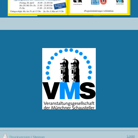
Login
Druckversion
|
Sitemap