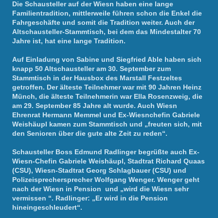
Die Schausteller auf der Wiesn haben eine lange
Familientradition, mittlerweile führen schon die Enkel die
Fahrgeschäfte und somit die Tradition weiter. Auch der
Altschausteller-Stammtisch, bei dem das Mindestalter 70
Jahre ist, hat eine lange Tradition.
Auf Einladung von Sabine und Siegfried Able haben sich
knapp 50 Altschausteller am 30. September zum
Stammtisch in der Hausbox des Marstall Festzeltes
getroffen. Der älteste Teilnehmer war mit 90 Jahren Heinz
Münch, die älteste Teilnehmerin war Ella Rosenzweig, die
am 29. September 85 Jahre alt wurde. Auch Wiesn
Ehrenrat Hermann Memmel und Ex-Wiesnchefin Gabriele
Weishäupl kamen zum Stammtisch und „freuten sich, mit
den Senioren über die gute alte Zeit zu reden“.
Schausteller Boss Edmund Radlinger begrüßte auch Ex-
Wiesn-Chefin Gabriele Weishäupl, Stadtrat Richard Quaas
(CSU), Wiesn-Stadtrat Georg Schlagbauer (CSU) und
Polizeisprechersprecher Wolfgang Wenger. Wenger geht
nach der Wiesn in Pension und „wird die Wiesn sehr
vermissen “. Radlinger: „Er wird in die Pension
hineingeschleudert“.