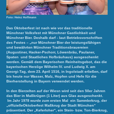
Foto: Heinz Hoffmann
Das Oktoberfest ist nach wie vor das traditionelle
Münchner Volksfest mit Münchner Gastlichkeit und
Münchner Bier. Deshalb darf - laut Betriebsvorschriften
des Festes – „nur Münchner Bier der leistungsfähigen
und bewährten Münchner Traditionsbrauereien
(Augustiner, Hacker-Pschorr, Löwenbräu, Paulaner,
Spaten und Staatliches Hofbräuhaus) ausgeschenkt
werden. Gemäß dem Bayerischen Reinheitsgebot, das die
bayerischen Herzöge Wilhelm IV. und Ludwig X. am
Georgi-Tag, dem 23. April 1516, in Ingolstadt erließen, darf
bis heute nur Wasser, Malz, Hopfen und Hefe für die
Bierherstellung in Bayern verwendet werden.
In den Bierzelten auf der Wiesn wird seit den 50er Jahren
das Bier in Maßkrügen (1 Liter) aus Glas ausgeschenkt.
Im Jahr 1978 wurde zum ersten Mal ein Sammlerkrug, der
„offizielleOktoberfest Maßkrug der Stadt München“
präsentiert. Der „Keferloher“, ein Stein- bzw. Ton-Bierkrug,