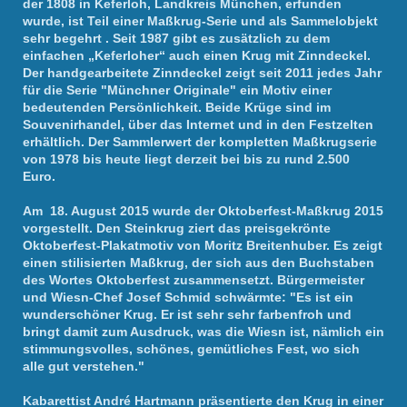
der 1808 in Keferloh, Landkreis München, erfunden
wurde, ist Teil einer Maßkrug-Serie und als Sammelobjekt
sehr begehrt . Seit 1987 gibt es zusätzlich zu dem
einfachen „Keferloher“ auch einen Krug mit Zinndeckel.
Der handgearbeitete Zinndeckel zeigt seit 2011 jedes Jahr
für die Serie "Münchner Originale" ein Motiv einer
bedeutenden Persönlichkeit. Beide Krüge sind im
Souvenirhandel, über das Internet und in den Festzelten
erhältlich. Der Sammlerwert der kompletten Maßkrugserie
von 1978 bis heute liegt derzeit bei bis zu rund 2.500
Euro.
Am 18. August 2015 wurde der Oktoberfest-Maßkrug 2015
vorgestellt. Den Steinkrug ziert das preisgekrönte
Oktoberfest-Plakatmotiv von Moritz Breitenhuber. Es zeigt
einen stilisierten Maßkrug, der sich aus den Buchstaben
des Wortes Oktoberfest zusammensetzt. Bürgermeister
und Wiesn-Chef Josef Schmid schwärmte: "Es ist ein
wunderschöner Krug. Er ist sehr sehr farbenfroh und
bringt damit zum Ausdruck, was die Wiesn ist, nämlich ein
stimmungsvolles, schönes, gemütliches Fest, wo sich
alle gut verstehen."
Kabarettist André Hartmann präsentierte den Krug in einer