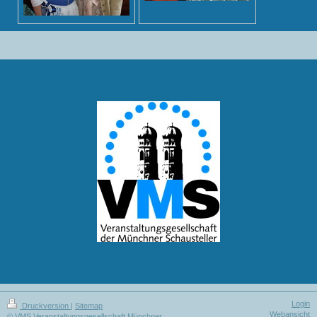
Login
Druckversion
|
Sitemap
Webansicht
© VMS Veranstaltungsgesellschaft Münchner