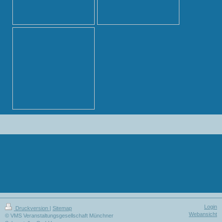
Login
Druckversion
|
Sitemap
Webansicht
© VMS Veranstaltungsgesellschaft Münchner