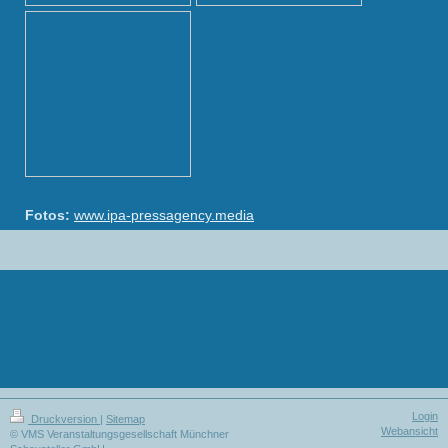
Fotos:
www.ipa-pressagency.media
Login
Druckversion
|
Sitemap
Webansicht
© VMS Veranstaltungsgesellschaft Münchner